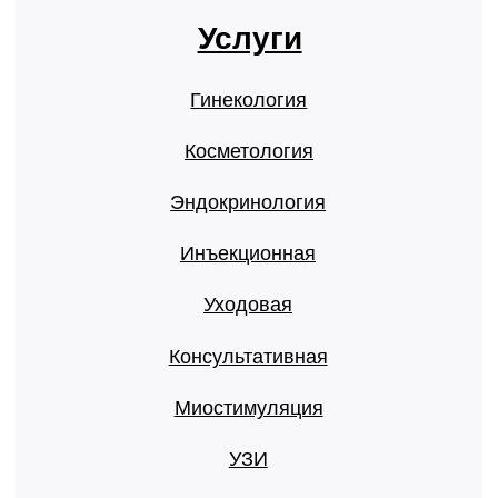
Социальные сети
ВКонтакте
Telegram
WhatsApp
+7 (964) 100-05-51
molodo38irk@mail.ru
МОЛОДО, ​Полины Осипенко 3, ​1 этаж,
Кировский район, Иркутск
Политика конфиденциальности
© 2024 MOLODO.ru