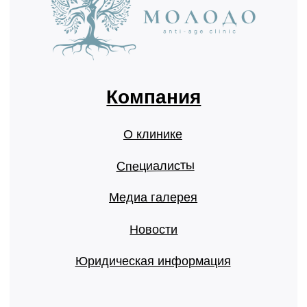
Юридическая информация
Услуги
Гинекология
Косметология
Эндокринология
Инъекционная
Уходовая
Консультативная
Миостимуляция
УЗИ
Анализы
Чекапы