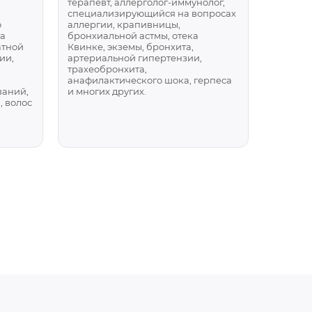
терапевт, аллерголог-иммунолог,
специализирующийся на вопросах
о
аллергии, крапивницы,
да
бронхиальной астмы, отека
атной
Квинке, экземы, бронхита,
ии,
артериальной гипертензии,
трахеобронхита,
анафилактического шока, герпеса
ваний,
и многих других.
, волос