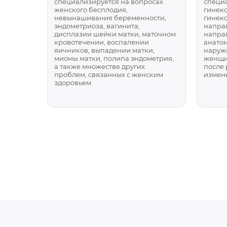
специализируется на вопросах
специа
женского бесплодия,
гинеко
невынашивания беременности,
гинеко
эндометриоза, вагинита,
напра
дисплазии шейки матки, маточном
напра
кровотечении, воспалении
анатом
яичников, выпадении матки,
наруж
миомы матки, полипа эндометрия,
женщин
а также множестве других
после 
проблем, связанных с женским
измене
здоровьем.