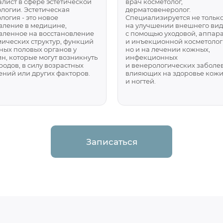
лист в сфере эстетической
врач косметолог,
логии. Эстетическая
дерматовенеролог.
логия - это новое
Специализируется не тольк
вление в медицине,
на улучшении внешнего ви
вленное на восстановление
с помощью уходовой, аппар
ических структур, функций
и инъекционной косметолог
ных половых органов у
но и на лечении кожных,
, которые могут возникнуть
инфекционных
родов, в силу возрастных
и венерологических заболе
ний или других факторов.
влияющих на здоровье кожи
и ногтей.
Записаться