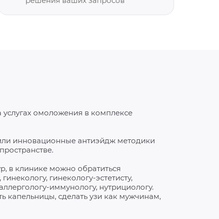
решения ваших запросов
а услугах омоложения в комплексе
нили инновационные антиэйдж методики
пространстве.
, в клинике можно обратиться
 гинекологу, гинекологу-эстетисту,
аллергологу-иммунологу, нутрициологу.
ть капельницы, сделать узи как мужчинам,